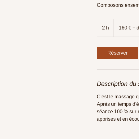
Composons ensemble
160
€
2 h
2
160 € + 
+
déplacement
h
Réserver
Description du 
C'est le massage qu
Après un temps d'é
séance 100 % sur-m
apprises et en écou