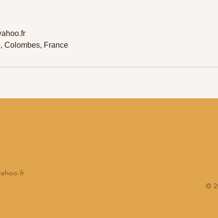
ahoo.fr
e, Colombes, France
yahoo.fr
© 2