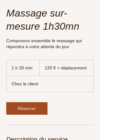
Massage sur-
mesure 1h30mn
Composons ensemble le massage qui
répondra à votre attente du jour
120
€
1 h 30 min
1
120 € + déplacement
+
déplacement
3
0
Chez le client
m
i
n
Réserver
Description du service